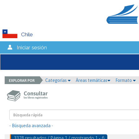
Chile
Iniciar sesión
Categorías
Áreas temáticas
Formato
- Búsqueda avanzada -
3328 resultados / Página 1 / mostrando 1 - 6