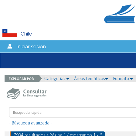
Chile
Iniciar sesión
Categorías
Áreas temáticas
Formato
- Búsqueda avanzada -
7934 resultados / Página 1 / mostrando 1 - 6