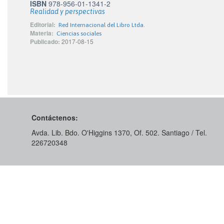
ISBN
978-956-01-1341-2
Realidad y perspectivas
Editorial:
Red Internacional del Libro Ltda.
Materia:
Ciencias sociales
Publicado:
2017-08-15
Contáctenos:
Avda. Lib. Bdo. O'Higgins 1370, Of. 502. Santiago / Tel.
226720348