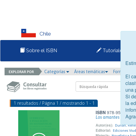
Chile
Sobre el ISBN
Tutoriales
Esti
Categorías
Áreas temáticas
Formato
El c
clasi
una 
Si d
la e
1 resultados / Página 1 / mostrando 1 - 1
infor
ISBN
978-956-9869-
Agra
Los amantes del diab
Autor(es):
Dunan, René
Editorial:
Ediciones Viu
Materia:
Novelística fr