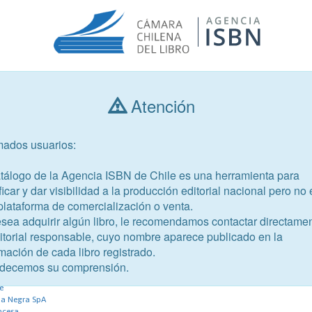
Atención
Consultar libros
mados usuarios:
Año de publicación
Público objetivo
atálogo de la Agencia ISBN de Chile es una herramienta para
ficar y dar visibilidad a la producción editorial nacional pero no 
plataforma de comercialización o venta.
esea adquirir algún libro, le recomendamos contactar directame
ditorial responsable, cuyo nombre aparece publicado en la
mación de cada libro registrado.
18-1
decemos su comprensión.
lo
e
da Negra SpA
ancesa