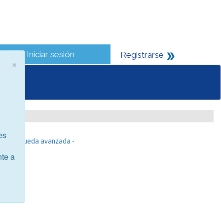
Iniciar sesión
Registrarse
×
es
- Búsqueda avanzada -
nte a