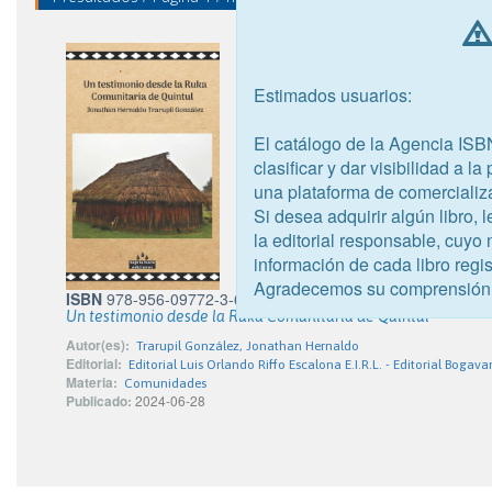
Estimados usuarios:
El catálogo de la Agencia ISB
clasificar y dar visibilidad a l
una plataforma de comercializ
Si desea adquirir algún libro,
la editorial responsable, cuyo
información de cada libro regis
Agradecemos su comprensión
ISBN
978-956-09772-3-6
Un testimonio desde la Ruka Comunitaria de Quintul
Autor(es):
Trarupil González, Jonathan Hernaldo
Editorial:
Editorial Luis Orlando Riffo Escalona E.I.R.L. - Editorial Bogava
Materia:
Comunidades
Publicado:
2024-06-28