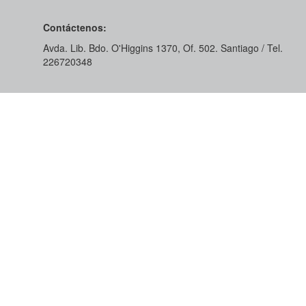
Contáctenos:
Avda. Lib. Bdo. O'Higgins 1370, Of. 502. Santiago / Tel.
226720348