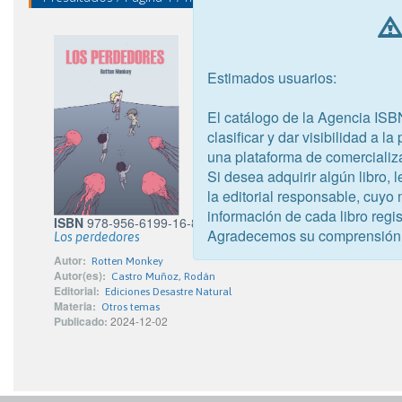
Estimados usuarios:
El catálogo de la Agencia ISB
clasificar y dar visibilidad a l
una plataforma de comercializ
Si desea adquirir algún libro,
la editorial responsable, cuyo
información de cada libro regis
ISBN
978-956-6199-16-8
Agradecemos su comprensión
Los perdedores
Autor:
Rotten Monkey
Autor(es):
Castro Muñoz, Rodán
Editorial:
Ediciones Desastre Natural
Materia:
Otros temas
Publicado:
2024-12-02