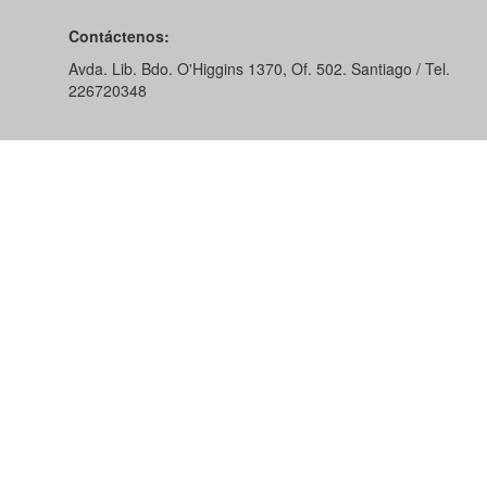
Contáctenos:
Avda. Lib. Bdo. O'Higgins 1370, Of. 502. Santiago / Tel.
226720348