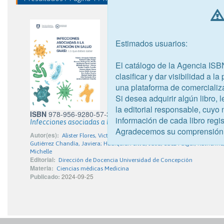
Estimados usuarios:
El catálogo de la Agencia ISB
clasificar y dar visibilidad a l
una plataforma de comercializ
Si desea adquirir algún libro,
la editorial responsable, cuyo
ISBN
978-956-9280-57-3
información de cada libro regis
Infecciones asociadas a la atención en salud (IAAS): Lo que d
Agradecemos su comprensión
Autor(es):
Alister Flores, Victoria; Ardiles Vinaixa, Eric; Arriagada Gall
Gutiérrez Chandía, Javiera; Huaiquián Silva, Julia; Sáez Pulgar, Katherin
Michelle
Editorial:
Dirección de Docencia Universidad de Concepción
Materia:
Ciencias médicas Medicina
Publicado:
2024-09-25