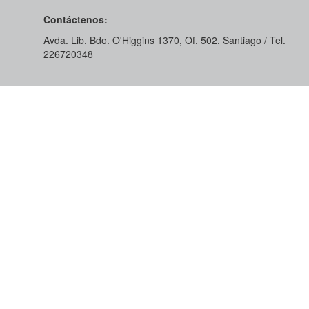
Contáctenos:
Avda. Lib. Bdo. O'Higgins 1370, Of. 502. Santiago / Tel.
226720348