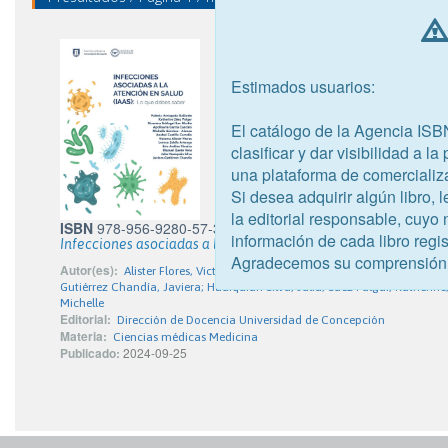
Estimados usuarios:
El catálogo de la Agencia ISB
clasificar y dar visibilidad a l
una plataforma de comercializ
Si desea adquirir algún libro,
la editorial responsable, cuyo
ISBN
978-956-9280-57-3
información de cada libro regis
Infecciones asociadas a la atención en salud (IAAS): Lo que d
Agradecemos su comprensión
Autor(es):
Alister Flores, Victoria; Ardiles Vinaixa, Eric; Arriagada Gall
Gutiérrez Chandía, Javiera; Huaiquián Silva, Julia; Sáez Pulgar, Katherin
Michelle
Editorial:
Dirección de Docencia Universidad de Concepción
Materia:
Ciencias médicas Medicina
Publicado:
2024-09-25