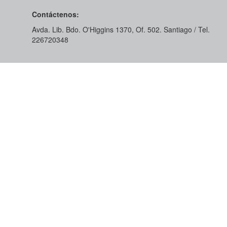
Contáctenos:
Avda. Lib. Bdo. O'Higgins 1370, Of. 502. Santiago / Tel.
226720348