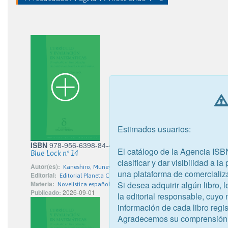
Estimados usuarios:
ISBN
978-956-6398-84-4
El catálogo de la Agencia ISB
Blue Lock nº 14
clasificar y dar visibilidad a l
Autor(es):
Kaneshiro, Muneyuki; Nomura, Yusuke
una plataforma de comercializ
Editorial:
Editorial Planeta Chilena S.A.
Si desea adquirir algún libro,
Materia:
Novelística española
Publicado:
2026-09-01
la editorial responsable, cuyo
información de cada libro regis
Agradecemos su comprensión