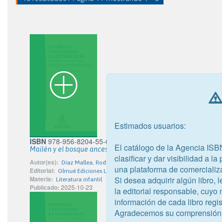
Estimados usuarios:
ISBN
978-956-8204-55-6
El catálogo de la Agencia ISB
Mailén y el bosque ancestral
clasificar y dar visibilidad a l
Autor(es):
Díaz Mallea, Rodrigo Iván
una plataforma de comercializ
Editorial:
Olmué Ediciones Ltda.
Si desea adquirir algún libro,
Materia:
Literatura infantil
Publicado:
2025-10-23
la editorial responsable, cuyo
información de cada libro regis
Agradecemos su comprensión