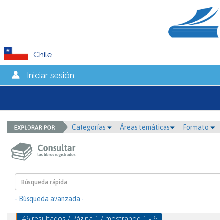
Chile
Iniciar sesión
Categorías
Áreas temáticas
Formato
- Búsqueda avanzada -
46 resultados / Página 1 / mostrando 1 - 6