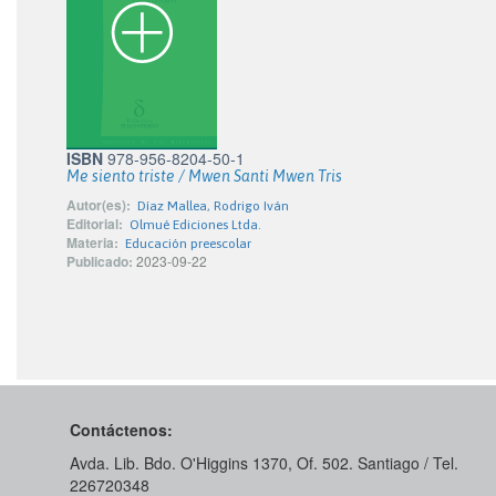
ISBN
978-956-8204-50-1
Me siento triste / Mwen Santi Mwen Tris
Autor(es):
Díaz Mallea, Rodrigo Iván
Editorial:
Olmué Ediciones Ltda.
Materia:
Educación preescolar
Publicado:
2023-09-22
Contáctenos:
Avda. Lib. Bdo. O'Higgins 1370, Of. 502. Santiago / Tel.
226720348