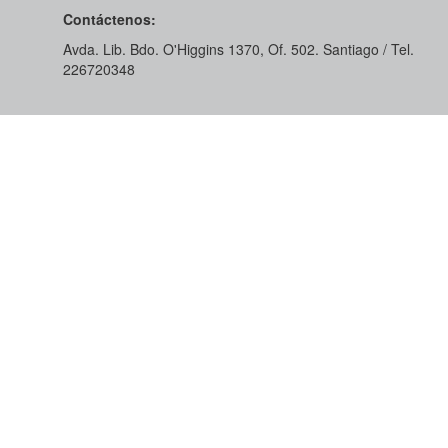
Contáctenos:
Avda. Lib. Bdo. O'Higgins 1370, Of. 502. Santiago / Tel.
226720348