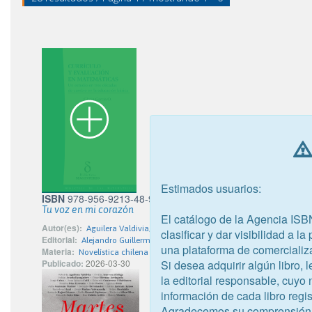
Estimados usuarios:
ISBN
978-956-9213-48-9
Tu voz en mi corazón
El catálogo de la Agencia ISB
Autor(es):
Aguilera Valdivia, María Gabriela
clasificar y dar visibilidad a l
Editorial:
Alejandro Guillermo Muñoz Villarroel - Espora Ediciones
una plataforma de comercializ
Materia:
Novelística chilena
Publicado:
2026-03-30
Si desea adquirir algún libro,
la editorial responsable, cuyo
información de cada libro regis
Agradecemos su comprensión