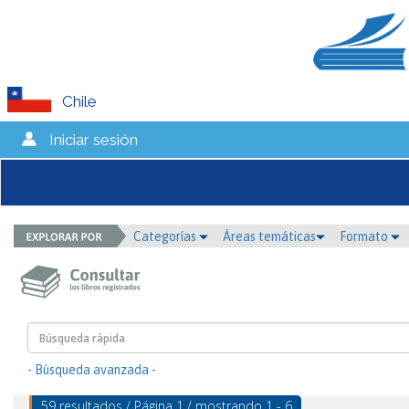
Chile
Iniciar sesión
Categorías
Áreas temáticas
Formato
- Búsqueda avanzada -
59 resultados / Página 1 / mostrando 1 - 6