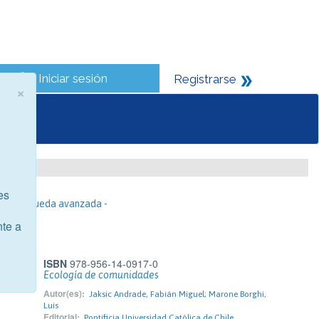
Iniciar sesión
Registrarse
×
es
- Búsqueda avanzada -
nte a
ISBN
978-956-14-0917-0
Ecología de comunidades
Autor(es):
Jaksic Andrade, Fabián Miguel; Marone Borghi,
Luis
Editorial:
Pontificia Universidad Católica de Chile