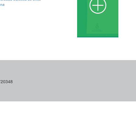
ana
6720348