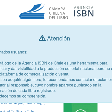
Atención
Consultar libros
mados usuarios:
Año de publicación
Público objetivo
atálogo de la Agencia ISBN de Chile es una herramienta para
ficar y dar visibilidad a la producción editorial nacional pero no 
plataforma de comercialización o venta.
esea adquirir algún libro, le recomendamos contactar directame
ditorial responsable, cuyo nombre aparece publicado en la
mación de cada libro registrado.
53-9
decemos su comprensión.
dades
de, Fabián Miguel; Marone Borghi,
versidad Católica de Chile