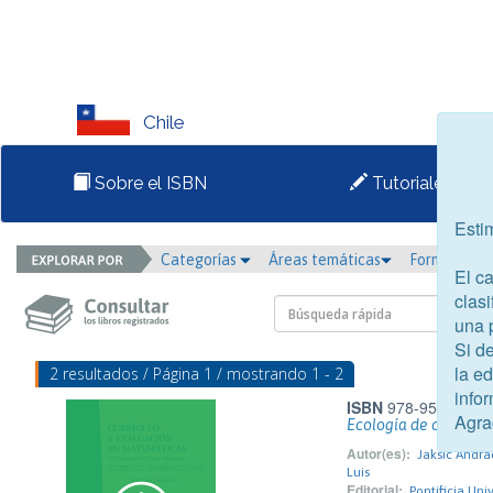
Chile
Sobre el ISBN
Tutoriales
Esti
Categorías
Áreas temáticas
Formato
El c
clasi
una 
Si d
la e
2 resultados / Página 1 / mostrando 1 - 2
infor
ISBN
978-956-14-15
Agra
Ecología de comuni
Autor(es):
Jaksic Andra
Luis
Editorial:
Pontificia Uni