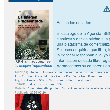
Estimados usuarios:
El catálogo de la Agencia ISB
clasificar y dar visibilidad a l
una plataforma de comercializ
Si desea adquirir algún libro,
la editorial responsable, cuyo
información de cada libro regis
ISBN
978-956-394-122-7
Agradecemos su comprensión
La imagen fragmentada
Autor(es):
Arellano Hermosilla, Claudia Andrea; Avello, Maria José; Co
Juan Christian; Osorio Morales, Carlos; Pinto Veas, Iván; Rivas Herrera, P
Angel; Valenzuela Gálvez, Valeria; Yáñez Uribe, Luis Leonel
Editorial:
Ediciones Escaparate SPA
Materia:
Cinematografía. producción de video. actividades relacionada
Publicado:
2026-02-26