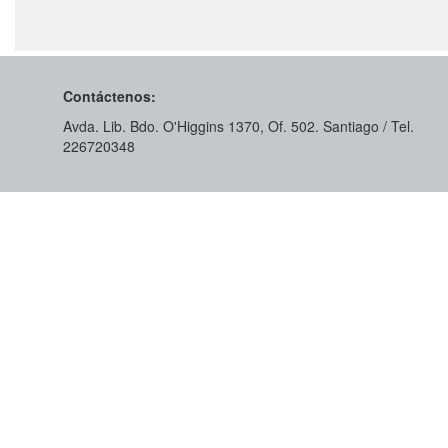
Contáctenos:
Avda. Lib. Bdo. O'Higgins 1370, Of. 502. Santiago / Tel.
226720348