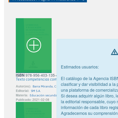
Estimados usuarios:
ISBN
978-956-403-135-4
El catálogo de la Agencia ISB
Texto competencias comprensión de lectura 8
clasificar y dar visibilidad a l
Autor(es):
Barra Miranda, Crescente; Piñones Araya, Yanira; Venegas M
una plataforma de comercializ
Editorial:
SM S.A.
Si desea adquirir algún libro,
Materia:
Educación secundaria
Publicado:
2021-02-08
la editorial responsable, cuyo
información de cada libro regis
Agradecemos su comprensión