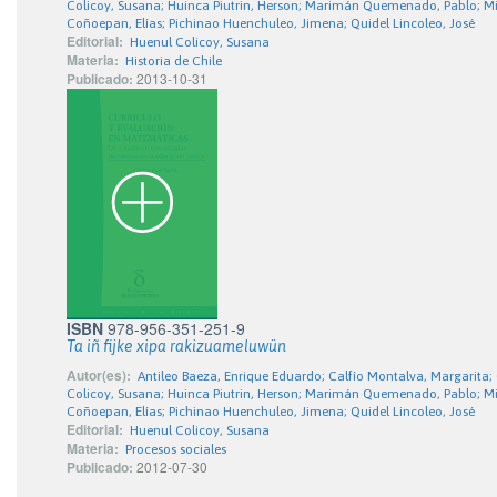
Colicoy, Susana; Huinca Piutrin, Herson; Marimán Quemenado, Pablo; Mill
Coñoepan, Elías; Pichinao Huenchuleo, Jimena; Quidel Lincoleo, José
Editorial:
Huenul Colicoy, Susana
Materia:
Historia de Chile
Publicado:
2013-10-31
ISBN
978-956-351-251-9
Ta iñ fijke xipa rakizuameluwün
Autor(es):
Antileo Baeza, Enrique Eduardo; Calfío Montalva, Margarita; 
Colicoy, Susana; Huinca Piutrin, Herson; Marimán Quemenado, Pablo; Mill
Coñoepan, Elías; Pichinao Huenchuleo, Jimena; Quidel Lincoleo, José
Editorial:
Huenul Colicoy, Susana
Materia:
Procesos sociales
Publicado:
2012-07-30