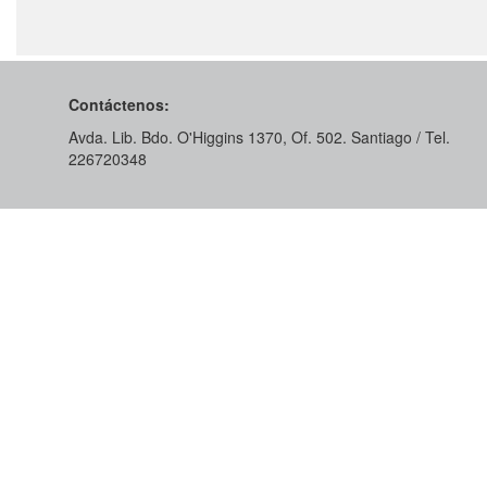
Contáctenos:
Avda. Lib. Bdo. O'Higgins 1370, Of. 502. Santiago / Tel.
226720348