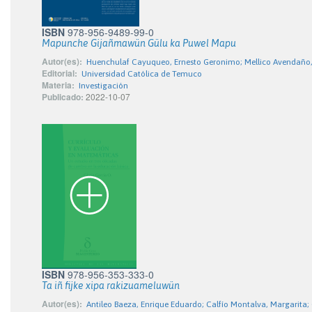
ISBN
978-956-9489-99-0
Mapunche Gijañmawün Gülu ka Puwel Mapu
Autor(es):
Huenchulaf Cayuqueo, Ernesto Geronimo; Mellico Avendaño,
Editorial:
Universidad Católica de Temuco
Materia:
Investigación
Publicado:
2022-10-07
ISBN
978-956-353-333-0
Ta iñ fijke xipa rakizuameluwün
Autor(es):
Antileo Baeza, Enrique Eduardo; Calfío Montalva, Margarita; 