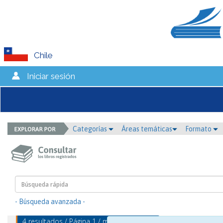
Chile
Iniciar sesión
Categorías
Áreas temáticas
Formato
- Búsqueda avanzada -
4 resultados / Página 1 / mostrando 1 - 4