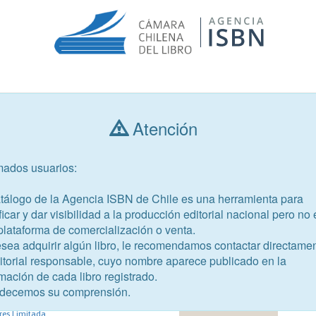
Consultar libros
Atención
mados usuarios:
Año de publicación
Público objetivo
atálogo de la Agencia ISBN de Chile es una herramienta para
ficar y dar visibilidad a la producción editorial nacional pero no 
plataforma de comercialización o venta.
esea adquirir algún libro, le recomendamos contactar directame
ditorial responsable, cuyo nombre aparece publicado en la
99-6
mación de cada libro registrado.
asedio
decemos su comprensión.
s, Sergio
res Limitada