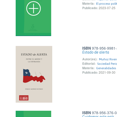
Materia:
El proceso polí
Publicado:
2023-07-25
ISBN
978-956-9981-
Estado de alerta
Autor(es):
Muñoz Rivero
Editorial:
Sociedad Perio
Materia:
Generalidades
Publicado:
2021-09-30
ISBN
978-956-376-0
Cuidemos este país