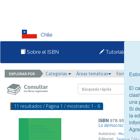
Chile
Sobre el ISBN
Tutoriales
Esti
Categorías
Áreas temáticas
Formato
El c
clasi
una 
11 resultados / Página 1 / mostrando 1 - 6
Si d
la e
ISBN
978-956-366-1
infor
La democracia bajo 
Agra
Autor(es):
Muñoz Rivero
Editorial:
Tajamar Edito