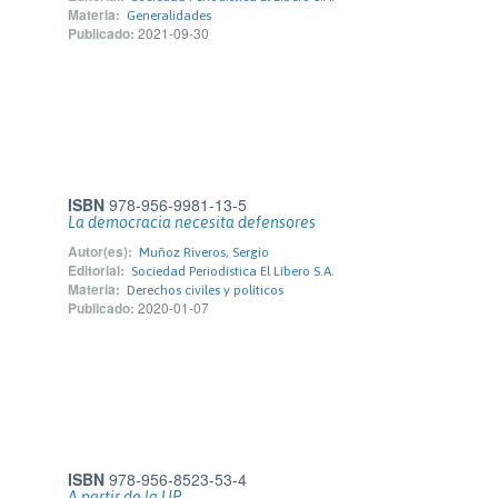
Materia:
Generalidades
Publicado:
2021-09-30
ISBN
978-956-9981-13-5
La democracia necesita defensores
Autor(es):
Muñoz Riveros, Sergio
Editorial:
Sociedad Periodística El Líbero S.A.
Materia:
Derechos civiles y políticos
Publicado:
2020-01-07
ISBN
978-956-8523-53-4
A partir de la UP