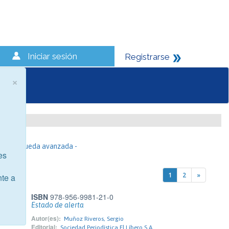
Iniciar sesión
Registrarse
×
- Búsqueda avanzada -
es
1
2
»
nte a
ISBN
978-956-9981-21-0
Estado de alerta
Autor(es):
Muñoz Riveros, Sergio
Editorial:
Sociedad Periodística El Líbero S.A.