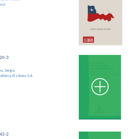
tico
20-3
s, Sergio
dística El Líbero S.A.
42-2