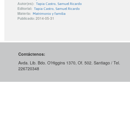
Autor(es):
Tapia Castro, Samuel Ricardo
Editorial:
Tapia Castro, Samuel Ricardo
Materia:
Matrimonio y familia
Publicado:
2014-05-31
Contáctenos:
Avda. Lib. Bdo. O'Higgins 1370, Of. 502. Santiago / Tel.
226720348