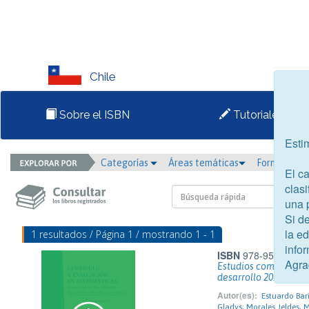
Chile
Sobre el ISBN
Tutoriales
Esti
Categorías
Áreas temáticas
Formato
El c
clasi
una 
Si d
la e
1 resultados / Página 1 / mostrando 1 - 1
infor
ISBN
978-956-8468-
Agra
Estudios comparados:
desarrollo 2016
Autor(es):
Estuardo Bari
Gladys; Morales Jeldes,