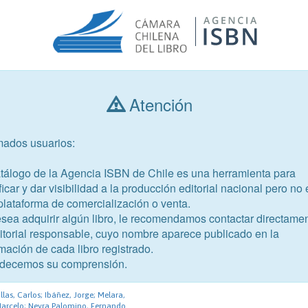
Atención
Consultar libros
mados usuarios:
Año de publicación
Público objetivo
atálogo de la Agencia ISBN de Chile es una herramienta para
ficar y dar visibilidad a la producción editorial nacional pero no 
plataforma de comercialización o venta.
esea adquirir algún libro, le recomendamos contactar directame
ditorial responsable, cuyo nombre aparece publicado en la
mación de cada libro registrado.
48-4
decemos su comprensión.
 descentralización y
llas, Carlos; Ibáñez, Jorge; Melara,
 Marcelo; Neyra Palomino, Fernando