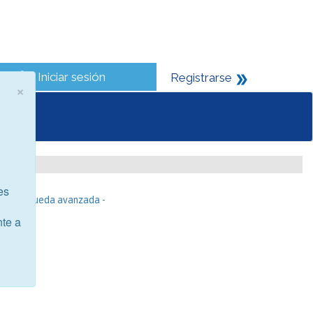
Iniciar sesión
Registrarse
×
es
- Búsqueda avanzada -
nte a