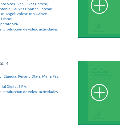
into Veas, Iván; Rivas Herrera,
Antonio; Souyris Oportot, Lorena;
uel Angel; Valenzuela Gálvez,
s Leonel
aparate SPA
. producción de video. actividades
55-4
o, Claudia; Peirano Olate, María Paz;
ial Digital S.P.A.
. producción de video. actividades