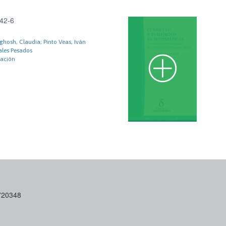
42-6
hosh, Claudia; Pinto Veas, Iván
ales Pesados
iación
6720348