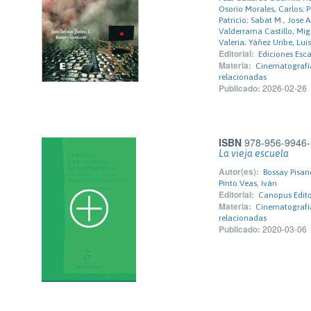
Osorio Morales, Carlos; P
Patricio; Sabat M., Jose 
Valderrama Castillo, Mig
Valeria; Yáñez Uribe, Lui
Editorial:
Ediciones Esc
Materia:
Cinematografía
relacionadas
Publicado:
2026-02-26
ISBN
978-956-9946-
La vieja escuela
Autor(es):
Bossay Pisan
Pinto Veas, Iván
Editorial:
Canopus Editor
Materia:
Cinematografía
relacionadas
Publicado:
2020-03-06