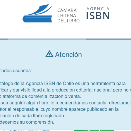
Consultar libros
Atención
Año de publicación
Público objetivo
mados usuarios:
atálogo de la Agencia ISBN de Chile es una herramienta para
ficar y dar visibilidad a la producción editorial nacional pero no 
plataforma de comercialización o venta.
esea adquirir algún libro, le recomendamos contactar directame
22-7
ditorial responsable, cuyo nombre aparece publicado en la
ada
mación de cada libro registrado.
decemos su comprensión.
mosilla, Claudia Andrea; Avello,
, Gregory; Duarte Rodríguez, María
nald; Jiménez Z., Juan Christian;