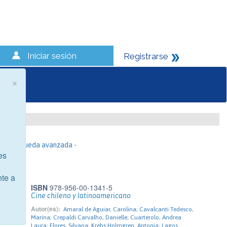
Iniciar sesión
Registrarse
×
- Búsqueda avanzada -
es
nte a
ISBN
978-956-00-1341-5
Cine chileno y latinoamericano
Autor(es):
Amaral de Aguiar, Carolina; Cavalcanti Tedesco,
Marina; Crepaldi Carvalho, Danielle; Cuarterolo, Andrea
Laura; Flores, Silvana; Krebs Holmgren, Antonia; Lagos