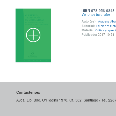
ISBN
978-956-9843-
Visiones laterales
Autor(es):
Aravena Abug
Editorial:
Ediciones Met
Materia:
Crítica y aprec
Publicado:
2017-10-31
Contáctenos:
Avda. Lib. Bdo. O'Higgins 1370, Of. 502. Santiago / Tel. 22