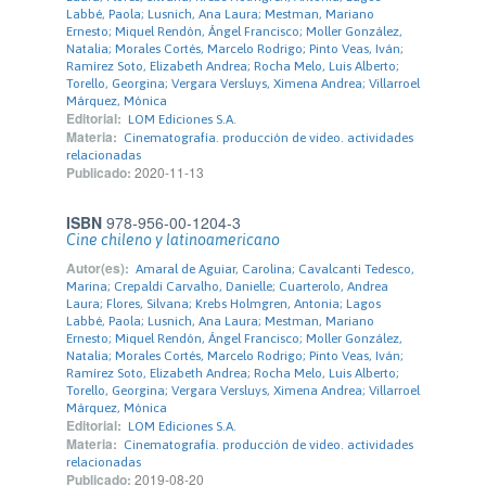
Labbé, Paola; Lusnich, Ana Laura; Mestman, Mariano
Ernesto; Miquel Rendón, Ángel Francisco; Moller González,
Natalia; Morales Cortés, Marcelo Rodrigo; Pinto Veas, Iván;
Ramírez Soto, Elizabeth Andrea; Rocha Melo, Luis Alberto;
Torello, Georgina; Vergara Versluys, Ximena Andrea; Villarroel
Márquez, Mónica
Editorial:
LOM Ediciones S.A.
Materia:
Cinematografía. producción de video. actividades
relacionadas
Publicado:
2020-11-13
ISBN
978-956-00-1204-3
Cine chileno y latinoamericano
Autor(es):
Amaral de Aguiar, Carolina; Cavalcanti Tedesco,
Marina; Crepaldi Carvalho, Danielle; Cuarterolo, Andrea
Laura; Flores, Silvana; Krebs Holmgren, Antonia; Lagos
Labbé, Paola; Lusnich, Ana Laura; Mestman, Mariano
Ernesto; Miquel Rendón, Ángel Francisco; Moller González,
Natalia; Morales Cortés, Marcelo Rodrigo; Pinto Veas, Iván;
Ramírez Soto, Elizabeth Andrea; Rocha Melo, Luis Alberto;
Torello, Georgina; Vergara Versluys, Ximena Andrea; Villarroel
Márquez, Mónica
Editorial:
LOM Ediciones S.A.
Materia:
Cinematografía. producción de video. actividades
relacionadas
Publicado:
2019-08-20