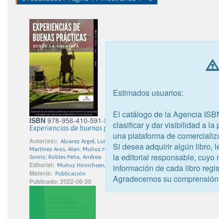
Estimados usuarios:
El catálogo de la Agencia ISB
ISBN
978-956-410-591-8
clasificar y dar visibilidad a l
Experiencias de buenas prácticas en actividad física adaptad
una plataforma de comercializ
Autor(es):
Alvarez Argel, Luis; Arenas Riveras, Rosemery; Benavides Gonz
Si desea adquirir algún libro,
Martínez Aros, Alan; Muñoz Hinrichsen, Fernando; Olmos González, Franci
la editorial responsable, cuyo
Sonny; Robles Peña, Andrea
Editorial:
Muñoz Hinrichsen, Fernando Ignacio
información de cada libro regis
Materia:
Publicación
Agradecemos su comprensión
Publicado:
2022-06-30