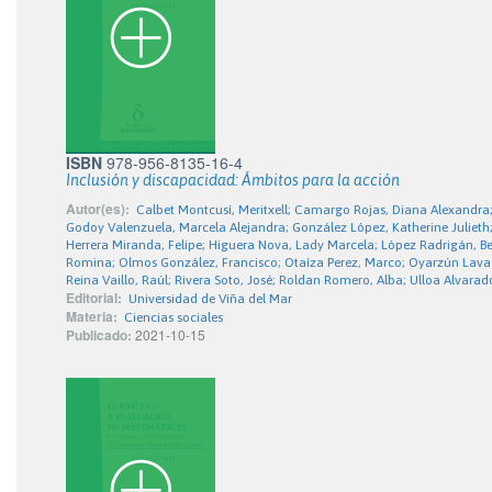
ISBN
978-956-8135-16-4
Inclusión y discapacidad: Ámbitos para la acción
Autor(es):
Calbet Montcusí, Meritxell; Camargo Rojas, Diana Alexandra;
Godoy Valenzuela, Marcela Alejandra; González López, Katherine Julieth; H
Herrera Miranda, Felipe; Higuera Nova, Lady Marcela; López Radrigán, B
Romina; Olmos González, Francisco; Otaíza Perez, Marco; Oyarzún Lavag
Reina Vaillo, Raúl; Rivera Soto, José; Roldan Romero, Alba; Ulloa Alvara
Editorial:
Universidad de Viña del Mar
Materia:
Ciencias sociales
Publicado:
2021-10-15