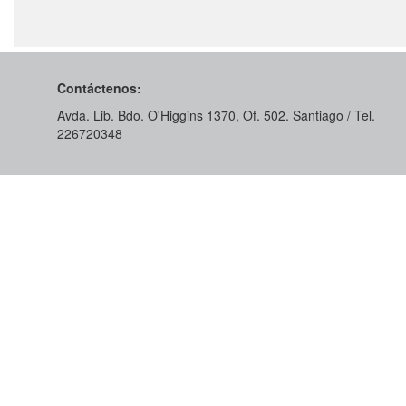
Contáctenos:
Avda. Lib. Bdo. O'Higgins 1370, Of. 502. Santiago / Tel.
226720348