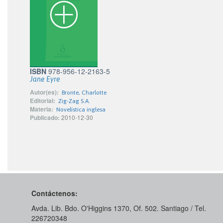
ISBN
978-956-12-2163-5
Jane Eyre
Autor(es):
Bronte, Charlotte
Editorial:
Zig-Zag S.A.
Materia:
Novelística inglesa
Publicado:
2010-12-30
Contáctenos:
Avda. Lib. Bdo. O'Higgins 1370, Of. 502. Santiago / Tel.
226720348