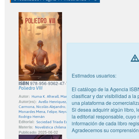
Estimados usuarios:
ISBN
978-956-9362-47-7
Poliedro VIII
El catálogo de la Agencia ISB
clasificar y dar visibilidad a l
Autor:
Huma K. Afterall; Mariano Pudú; Nadroj Zedrig; A. I. Carril
Autor(es):
una plataforma de comercializ
Avello Henríquez, Mariano; Bravo Salas, Nidia Alejandra; Carr
Carmona, Nicolás Alejandro; Flores Gutiérrez, Luis Antonio; Jorquera, S
Si desea adquirir algún libro,
Monardes Mena, Felipe; Neyra, Daniel; Rodríguez Hernández, Jordan Aleja
la editorial responsable, cuyo
Rodrigo Hernán
Editorial:
Sociedad Tríada Ediciones Limitada
información de cada libro regis
Materia:
Novelística chilena
Agradecemos su comprensión
Publicado:
2025-06-02