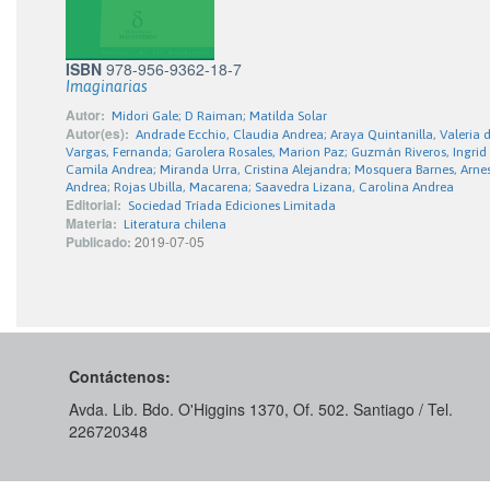
ISBN
978-956-9362-18-7
Imaginarias
Autor:
Midori Gale; D Raiman; Matilda Solar
Autor(es):
Andrade Ecchio, Claudia Andrea; Araya Quintanilla, Valeria d
Vargas, Fernanda; Garolera Rosales, Marion Paz; Guzmán Riveros, Ingrid An
Camila Andrea; Miranda Urra, Cristina Alejandra; Mosquera Barnes, Arn
Andrea; Rojas Ubilla, Macarena; Saavedra Lizana, Carolina Andrea
Editorial:
Sociedad Tríada Ediciones Limitada
Materia:
Literatura chilena
Publicado:
2019-07-05
Contáctenos:
Avda. Lib. Bdo. O'Higgins 1370, Of. 502. Santiago / Tel.
226720348