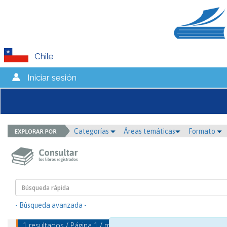
Chile
Iniciar sesión
Categorías
Áreas temáticas
Formato
- Búsqueda avanzada -
1 resultados / Página 1 / mostrando 1 - 1