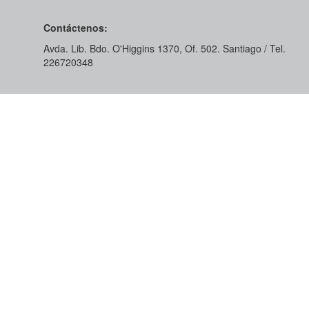
Contáctenos:
Avda. Lib. Bdo. O'Higgins 1370, Of. 502. Santiago / Tel.
226720348