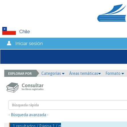
Chile
Iniciar sesión
Categorías
Áreas temáticas
Formato
- Búsqueda avanzada -
1 resultados / Página 1 / mostrando 1 - 1