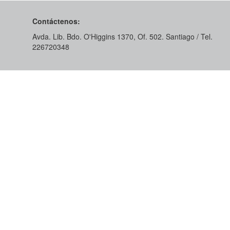
Contáctenos:
Avda. Lib. Bdo. O'Higgins 1370, Of. 502. Santiago / Tel.
226720348