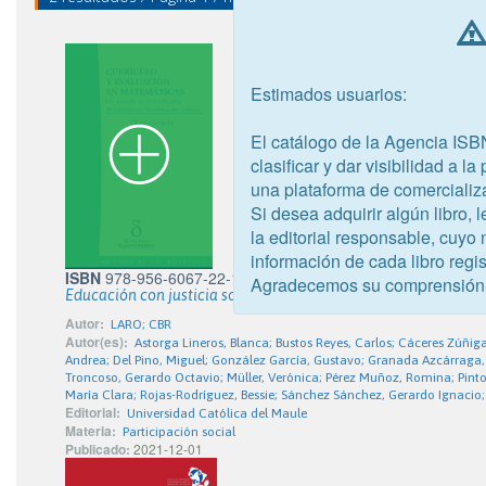
Estimados usuarios:
El catálogo de la Agencia ISB
clasificar y dar visibilidad a l
una plataforma de comercializ
Si desea adquirir algún libro,
la editorial responsable, cuyo
información de cada libro regis
ISBN
978-956-6067-22-1
Agradecemos su comprensión
Educación con justicia social
Autor:
LARO; CBR
Autor(es):
Astorga Lineros, Blanca; Bustos Reyes, Carlos; Cáceres Zúñiga,
Andrea; Del Pino, Miguel; González García, Gustavo; Granada Azcárraga, 
Troncoso, Gerardo Octavio; Müller, Verónica; Pérez Muñoz, Romina; Pinto 
María Clara; Rojas-Rodríguez, Bessie; Sánchez Sánchez, Gerardo Ignacio; Sc
Editorial:
Universidad Católica del Maule
Materia:
Participación social
Publicado:
2021-12-01