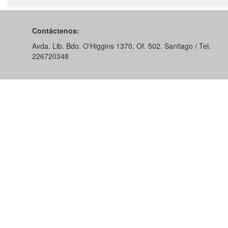
Contáctenos:
Avda. Lib. Bdo. O'Higgins 1370, Of. 502. Santiago / Tel.
226720348