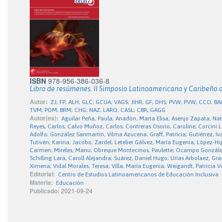
ISBN
978-956-386-036-8
Libro de resúmenes. II Simposio Latinoamericano y Caribeño d
Autor:
ZJ; FP; ALH; GLC; GCUA; VAGS; JIHR; GF; DHS; PVW; PVW; CCO; BA
TVM; POM; BRM; CHG; NAZ; LARO; CASL; CBR; GAGG
Autor(es):
Aguilar Peña, Paula; Anadón, Marta Elisa; Asenjo Zapata, Nat
Reyes, Carlos; Calvo Muñoz, Carlos; Contreras Osorio, Caroline; Corcini 
Adolfo; González Sanmartín, Vilma Azucena; Graff, Patrícia; Gutiérrez, I
Tutivén, Karina; Jacobo, Zardel; Letelier Gálvez, María Eugenia; López-H
Carmen; Mireles, Manu; Obreque Montecinos, Paulette; Ocampo González, 
Schilling Lara, Caroll Alejandra; Suárez, Daniel Hugo; Urías Arbolaez, Gr
Ximena; Vidal Morales, Teresa; Villa, María Eugenia; Weigandt, Patricia V
Editorial:
Centro de Estudios Latinoamericanos de Educación Inclusiva
Materia:
Educación
Publicado:
2021-09-24