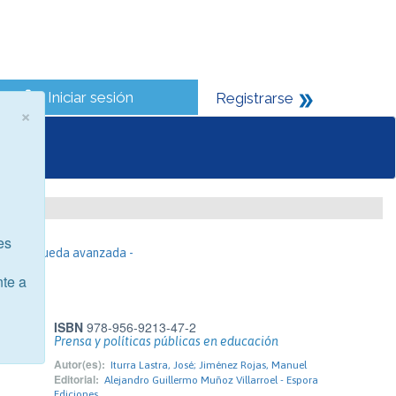
Iniciar sesión
Registrarse
×
es
- Búsqueda avanzada -
nte a
ISBN
978-956-9213-47-2
Prensa y políticas públicas en educación
Autor(es):
Iturra Lastra, José; Jiménez Rojas, Manuel
Editorial:
Alejandro Guillermo Muñoz Villarroel - Espora
Ediciones