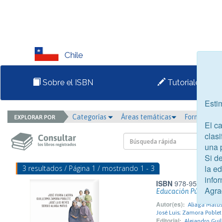
Chile
Sobre el ISBN
Tutoriales
Esti
Categorías
Áreas temáticas
Formato
El c
clasi
una 
Si d
la e
3 resultados / Página 1 / mostrando 1 - 3
infor
ISBN
978-956-9213-
Agra
Educación Pública en
Autor(es):
Aliaga Matus,
José Luis; Zamora Poblet
Editorial:
Alejandro Guil