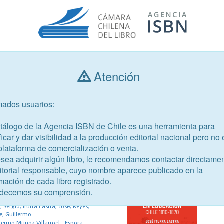
Atención
Consultar libros
mados usuarios:
Año de publicación
Público objetivo
atálogo de la Agencia ISBN de Chile es una herramienta para
ficar y dar visibilidad a la producción editorial nacional pero no 
plataforma de comercialización o venta.
esea adquirir algún libro, le recomendamos contactar directame
ditorial responsable, cuyo nombre aparece publicado en la
mación de cada libro registrado.
49-6
decemos su comprensión.
 Chile
 Sergio; Iturra Lastra, José; Reyes,
e, Guillermo
lermo Muñoz Villarroel - Espora