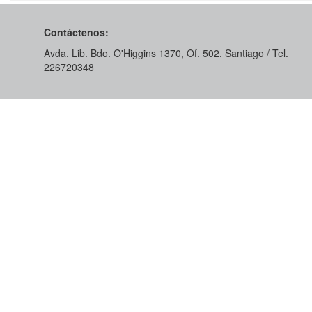
Contáctenos:
Avda. Lib. Bdo. O'Higgins 1370, Of. 502. Santiago / Tel.
226720348