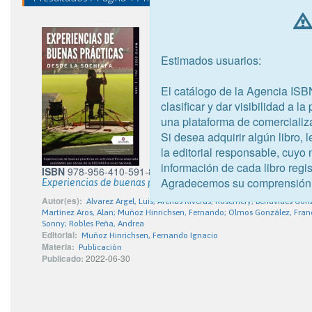
Estimados usuarios:
El catálogo de la Agencia ISB
clasificar y dar visibilidad a l
una plataforma de comercializ
Si desea adquirir algún libro,
la editorial responsable, cuyo
información de cada libro regis
ISBN
978-956-410-591-8
Agradecemos su comprensión
Experiencias de buenas prácticas en actividad física adaptad
Autor(es):
Alvarez Argel, Luis; Arenas Riveras, Rosemery; Benavides Gonz
Martínez Aros, Alan; Muñoz Hinrichsen, Fernando; Olmos González, Franci
Sonny; Robles Peña, Andrea
Editorial:
Muñoz Hinrichsen, Fernando Ignacio
Materia:
Publicación
Publicado:
2022-06-30