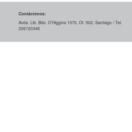
Contáctenos:
Avda. Lib. Bdo. O'Higgins 1370, Of. 502. Santiago / Tel.
226720348