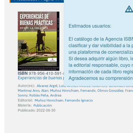
Estimados usuarios:
El catálogo de la Agencia ISB
clasificar y dar visibilidad a l
una plataforma de comercializ
Si desea adquirir algún libro,
la editorial responsable, cuyo
información de cada libro regis
ISBN
978-956-410-591-8
Agradecemos su comprensión
Experiencias de buenas prácticas en actividad física adaptad
Autor(es):
Alvarez Argel, Luis; Arenas Riveras, Rosemery; Benavides Gonz
Martínez Aros, Alan; Muñoz Hinrichsen, Fernando; Olmos González, Franci
Sonny; Robles Peña, Andrea
Editorial:
Muñoz Hinrichsen, Fernando Ignacio
Materia:
Publicación
Publicado:
2022-06-30