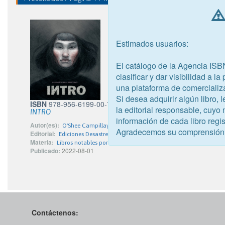
Estimados usuarios:
El catálogo de la Agencia ISB
clasificar y dar visibilidad a l
una plataforma de comercializ
Si desea adquirir algún libro,
ISBN
978-956-6199-00-7
la editorial responsable, cuyo
INTRO
información de cada libro regis
Autor(es):
O'Shee Campillay, Scarlett
Agradecemos su comprensión
Editorial:
Ediciones Desastre Natural
Materia:
Libros notables por las ilustraciones
Publicado:
2022-08-01
Contáctenos: