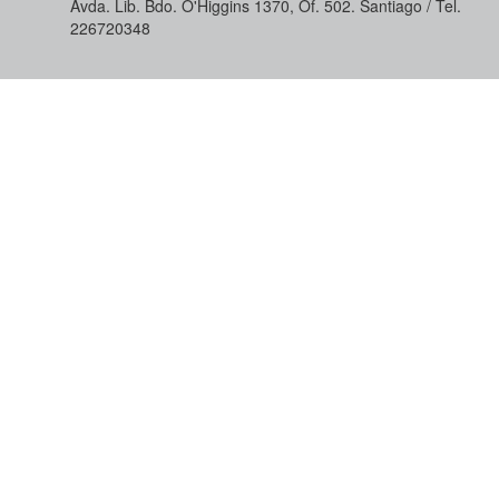
Avda. Lib. Bdo. O'Higgins 1370, Of. 502. Santiago / Tel.
226720348