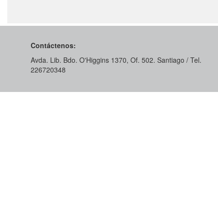
Contáctenos:
Avda. Lib. Bdo. O'Higgins 1370, Of. 502. Santiago / Tel.
226720348