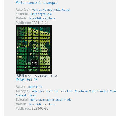
Performance de la sangre
Autor(es):
Vargas Huaiquimilla, Kutral
Editorial:
Tintanegra SpA
Materia:
Novelística chilena
Publicado:
2024-10-04
ISBN
978-956-6240-01-3
IMAGI. Vol. 03
Autor:
TopoPanda
Autor(es):
Atabales, Zeze; Cabezas, Fran; Montalva Osés, Trinidad; Muño
D'angelo, Jean
Editorial:
Editorial Imaginistas Limitada
Materia:
Novelística chilena
Publicado:
2023-03-25