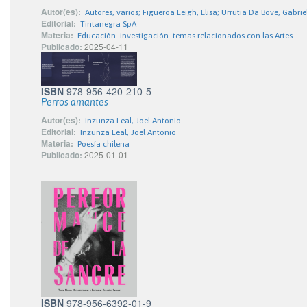
Autor(es):
Autores, varios; Figueroa Leigh, Elisa; Urrutia Da Bove, Gabri
Editorial:
Tintanegra SpA
Materia:
Educación. investigación. temas relacionados con las Artes
Publicado:
2025-04-11
ISBN
978-956-420-210-5
Perros amantes
Autor(es):
Inzunza Leal, Joel Antonio
Editorial:
Inzunza Leal, Joel Antonio
Materia:
Poesía chilena
Publicado:
2025-01-01
ISBN
978-956-6392-01-9