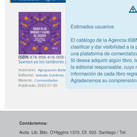
Estimados usuarios:
El catálogo de la Agencia ISB
clasificar y dar visibilidad a l
una plataforma de comercializ
ISBN
978-956-416-009-2
Si desea adquirir algún libro,
Suenan ya los tambores y flautas en el desierto
la editorial responsable, cuyo
Autor(es):
Agrupación Baile Chinito del Carmen Coya Sur
información de cada libro regis
Editorial:
Arévalo Gutiérrez, Verónica del Carmen
Agradecemos su comprensión
Materia:
Comunidades
Publicado:
2023-07-30
Contáctenos:
Avda. Lib. Bdo. O'Higgins 1370, Of. 502. Santiago / Tel.