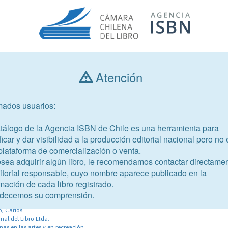
Atención
Consultar libros
mados usuarios:
Año de publicación
Público objetivo
atálogo de la Agencia ISBN de Chile es una herramienta para
ficar y dar visibilidad a la producción editorial nacional pero no 
plataforma de comercialización o venta.
esea adquirir algún libro, le recomendamos contactar directame
ditorial responsable, cuyo nombre aparece publicado en la
mación de cada libro registrado.
83-9
decemos su comprensión.
o» Rodríguez in London
o, Carlos
nal del Libro Ltda.
nas en las artes y en recreación