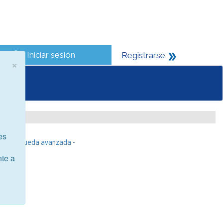
Iniciar sesión
Registrarse
×
es
- Búsqueda avanzada -
nte a