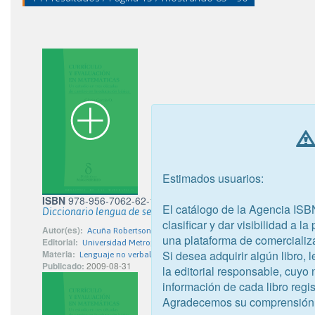
Estimados usuarios:
ISBN
978-956-7062-62-1
El catálogo de la Agencia ISB
Diccionario lengua de señas chilena-español (Vol. 1)
clasificar y dar visibilidad a l
Autor(es):
Acuña Robertson, Ximena; Adamo Quintela, Dora; Cabrera Ra
una plataforma de comercializ
Editorial:
Universidad Metropolitana de Ciencias de la Educación
Si desea adquirir algún libro,
Materia:
Lenguaje no verbal no hablado ni escrito
Publicado:
2009-08-31
la editorial responsable, cuyo
información de cada libro regis
Agradecemos su comprensión