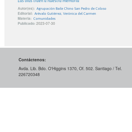
Las olas traen a nuestra memoria
Autor(es):
Agrupación Baile Chino San Pedro de Coloso
Editorial:
Arévalo Gutiérrez, Verónica del Carmen
Materia:
Comunidades
Publicado:
2023-07-30
Contáctenos:
Avda. Lib. Bdo. O'Higgins 1370, Of. 502. Santiago / Tel.
226720348