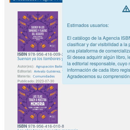
Estimados usuarios:
El catálogo de la Agencia ISB
clasificar y dar visibilidad a l
una plataforma de comercializ
ISBN
978-956-416-009-2
Si desea adquirir algún libro,
Suenan ya los tambores y flautas en el desierto
la editorial responsable, cuyo
Autor(es):
Agrupación Baile Chinito del Carmen Coya Sur
información de cada libro regis
Editorial:
Arévalo Gutiérrez, Verónica del Carmen
Agradecemos su comprensión
Materia:
Comunidades
Publicado:
2023-07-30
ISBN
978-956-416-010-8