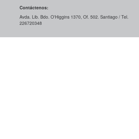
Contáctenos:
Avda. Lib. Bdo. O'Higgins 1370, Of. 502. Santiago / Tel.
226720348