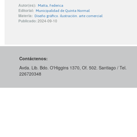
Autor(es):
Matta, Federica
Editorial:
Municipalidad de Quinta Normal
Materia:
Diseño gráfico. ilustración. arte comercial
Publicado:
2024-09-10
Contáctenos:
Avda. Lib. Bdo. O'Higgins 1370, Of. 502. Santiago / Tel.
226720348