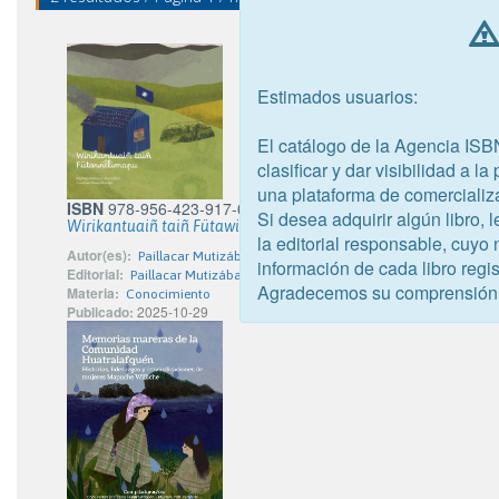
Estimados usuarios:
El catálogo de la Agencia ISB
clasificar y dar visibilidad a l
una plataforma de comercializ
ISBN
978-956-423-917-0
Si desea adquirir algún libro,
Wirikantuaiñ taiñ Fütawillimapu
la editorial responsable, cuyo
Autor(es):
Paillacar Mutizábal, Martina Alejandra; Pérez Marrián, Catal
información de cada libro regis
Editorial:
Paillacar Mutizábal, Martina Alejandra
Agradecemos su comprensión
Materia:
Conocimiento
Publicado:
2025-10-29