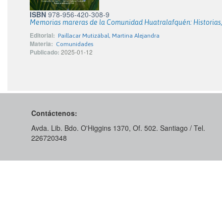
ISBN
978-956-420-308-9
Memorias mareras de la Comunidad Huatralafquén: Historias,
Editorial:
Paillacar Mutizábal, Martina Alejandra
Materia:
Comunidades
Publicado:
2025-01-12
Contáctenos:
Avda. Lib. Bdo. O'Higgins 1370, Of. 502. Santiago / Tel.
226720348