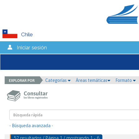
Chile
Iniciar sesión
Categorías
Áreas temáticas
Formato
- Búsqueda avanzada -
52 resultados / Página 1 / mostrando 1 - 6