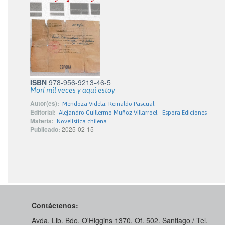
ISBN
978-956-9213-46-5
Morí mil veces y aquí estoy
Autor(es):
Mendoza Videla, Reinaldo Pascual
Editorial:
Alejandro Guillermo Muñoz Villarroel - Espora Ediciones
Materia:
Novelística chilena
Publicado:
2025-02-15
Contáctenos:
Avda. Lib. Bdo. O'Higgins 1370, Of. 502. Santiago / Tel.