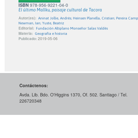
ISBN
978-956-9221-04-0
El último Mallku, paisaje cultural de Tacora
Autor(es):
Aninat Jollie, Andrés; Heinsen Planella, Cristian; Pereira
Newman, Ian; Yuste, Beatriz
Editorial:
Fundación Altiplano Monseñor Salas Valdés
Materia:
Geografía e historia
Publicado:
2019-05-06
Contáctenos:
Avda. Lib. Bdo. O'Higgins 1370, Of. 502. Santiago / Tel.
226720348