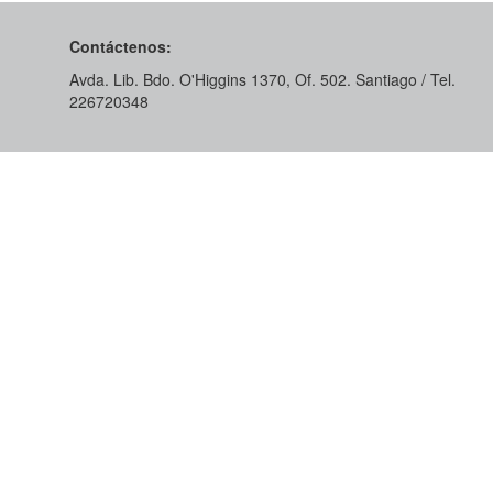
Contáctenos:
Avda. Lib. Bdo. O'Higgins 1370, Of. 502. Santiago / Tel.
226720348