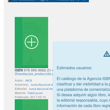
Estimados usuarios:
ISBN
978-956-9682-21-6
Orientacion, protección y cuidado de la salud mental de bomb
El catálogo de la Agencia ISB
Autor:
JNCB
clasificar y dar visibilidad a l
Autor(es):
Junta Nacional de Cuerpos de Bomberos de Chile
Editorial:
una plataforma de comercializ
Junta Nacional de Cuerpos de Bomberos de Chile
Materia:
Publicación
Si desea adquirir algún libro,
Publicado:
2017-03-10
la editorial responsable, cuyo
información de cada libro regis