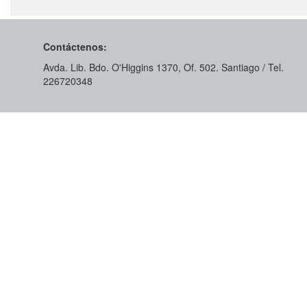
Contáctenos:
Avda. Lib. Bdo. O'Higgins 1370, Of. 502. Santiago / Tel.
226720348