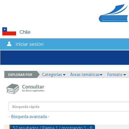
Chile
Iniciar sesión
Categorías
Áreas temáticas
Formato
- Búsqueda avanzada -
52 resultados / Página 1 / mostrando 1 - 6