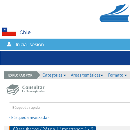
Chile
Iniciar sesión
Categorías
Áreas temáticas
Formato
- Búsqueda avanzada -
69 resultados / Página 1 / mostrando 1 - 6