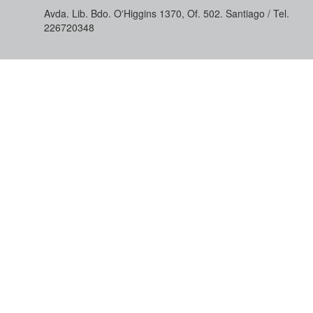
Avda. Lib. Bdo. O'Higgins 1370, Of. 502. Santiago / Tel.
226720348