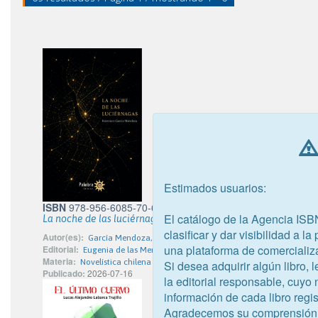
Estimados usuarios:
ISBN
978-956-6085-70-6
El catálogo de la Agencia ISB
La noche de las luciérnagas
clasificar y dar visibilidad a l
Autor(es):
García Mendoza, Francisco
una plataforma de comercializ
Editorial:
Eugenia de las Mercedes Prado Bassi - Palabra Editorial
Materia:
Novelística chilena
Si desea adquirir algún libro,
Publicado:
2026-07-16
la editorial responsable, cuyo
información de cada libro regis
Agradecemos su comprensión