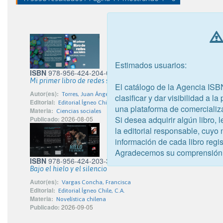
Estimados usuarios:
ISBN
978-956-424-204-0
Mi primer libro de redes sociales
El catálogo de la Agencia ISB
Autor(es):
Torres, Juan Ángel
clasificar y dar visibilidad a l
Editorial:
Editorial Ígneo Chile, C.A.
una plataforma de comercializ
Materia:
Ciencias sociales
Si desea adquirir algún libro,
Publicado:
2026-08-05
la editorial responsable, cuyo
información de cada libro regis
Agradecemos su comprensión
ISBN
978-956-424-203-3
Bajo el hielo y el silencio
Autor(es):
Vargas Concha, Francisca
Editorial:
Editorial Ígneo Chile, C.A.
Materia:
Novelística chilena
Publicado:
2026-09-05