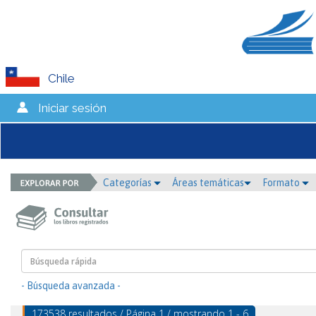
Chile
Iniciar sesión
Categorías
Áreas temáticas
Formato
- Búsqueda avanzada -
173538 resultados / Página 1 / mostrando 1 - 6