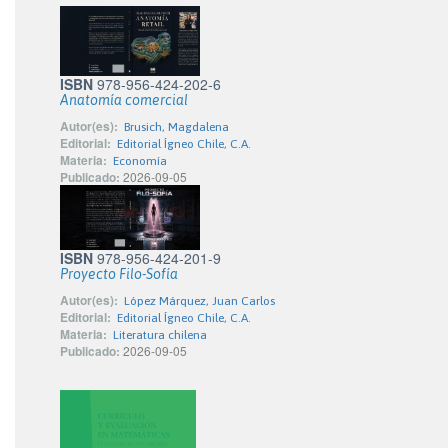
ISBN
978-956-424-202-6
Anatomía comercial
Autor(es):
Brusich, Magdalena
Editorial:
Editorial Ígneo Chile, C.A.
Materia:
Economía
Publicado:
2026-09-05
ISBN
978-956-424-201-9
Proyecto Filo-Sofía
Autor(es):
López Márquez, Juan Carlos
Editorial:
Editorial Ígneo Chile, C.A.
Materia:
Literatura chilena
Publicado:
2026-09-05