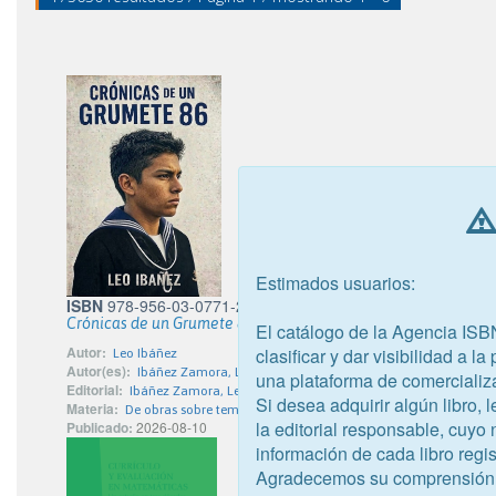
Estimados usuarios:
ISBN
978-956-03-0771-2
Crónicas de un Grumete 86
El catálogo de la Agencia ISB
Autor:
clasificar y dar visibilidad a l
Leo Ibáñez
Autor(es):
Ibáñez Zamora, Leonardo Ivan
una plataforma de comercializ
Editorial:
Ibáñez Zamora, Leonardo Ivan
Si desea adquirir algún libro,
Materia:
De obras sobre temas específicos
la editorial responsable, cuyo
Publicado:
2026-08-10
información de cada libro regis
Agradecemos su comprensión