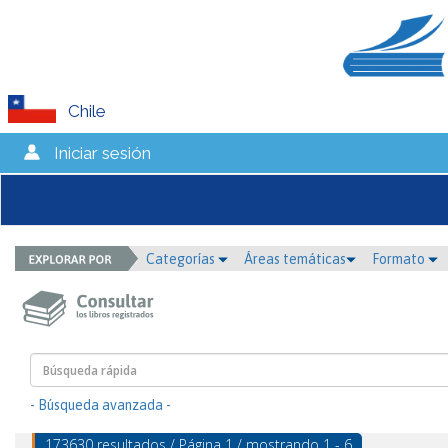
Chile
Iniciar sesión
Categorías
Áreas temáticas
Formato
- Búsqueda avanzada -
173630 resultados / Página 1 / mostrando 1 - 6