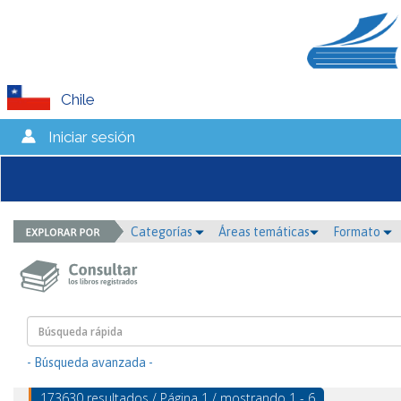
Chile
Iniciar sesión
Categorías
Áreas temáticas
Formato
- Búsqueda avanzada -
173630 resultados / Página 1 / mostrando 1 - 6