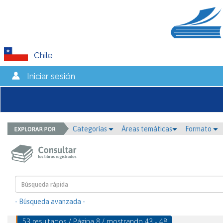
Chile
Iniciar sesión
Categorías
Áreas temáticas
Formato
- Búsqueda avanzada -
53 resultados / Página 8 / mostrando 43 - 48