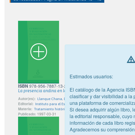
Estimados usuarios:
ISBN
978-956-7887-13-2
El catálogo de la Agencia ISB
La presencia andina en la Iglesia Católica
clasificar y dar visibilidad a l
Autor(es):
Llanque Chana, Domingo
una plataforma de comercializ
Editorial:
Instituto para el Estudio de la Cultura y Tecnología Andina
Si desea adquirir algún libro,
Materia:
Tratamiento histórico. geográfico. de personas en la religión
Publicado:
1997-03-31
la editorial responsable, cuyo
información de cada libro regis
Agradecemos su comprensión