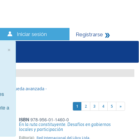
Iniciar sesión
Registrarse
×
- Búsqueda avanzada -
es
1
2
3
4
5
»
nte a
ISBN
978-956-01-1460-0
En la ruta constituyente. Desafíos en gobiernos
locales y participación
Editorial:
Red Internacional del Libro Ltda.