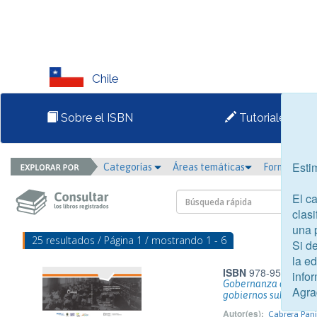
Chile
Sobre el ISBN
Tutoriales
Esti
Categorías
Áreas temáticas
Formato
El c
clasi
una 
25 resultados / Página 1 / mostrando 1 - 6
Si d
la e
ISBN
978-956-418-0
infor
Gobernanza de la inn
Agra
gobiernos subnacion
Autor(es):
Cabrera Pani