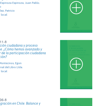
; Espinoza Espinoza, Juan Pablo;
o
ez, Patricio
 local
11-8
ación ciudadana y proceso
ile. ¿Cómo hemos avanzado y
 de la participación ciudadana
ción?
Montecinos, Egon
nal del Libro Ltda.
 local
06-8
gración en Chile. Balance y