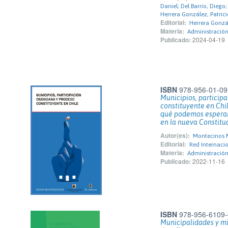
Daniel; Del Barrio, Diego
Herrera González, Patrici
Editorial:
Herrera Gonzál
Materia:
Administración
Publicado:
2024-04-19
ISBN
978-956-01-09
Municipios, particip
constituyente en Ch
qué podemos esperar
en la nueva Constitu
Autor(es):
Montecinos 
Editorial:
Red Internacio
Materia:
Administración
Publicado:
2022-11-16
ISBN
978-956-6109-
Municipalidades y mi