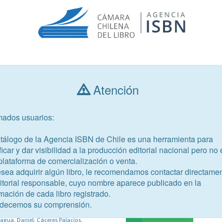
Consultar libros
Atención
mados usuarios:
Año de publicación
Público objetivo
atálogo de la Agencia ISBN de Chile es una herramienta para
ficar y dar visibilidad a la producción editorial nacional pero no 
plataforma de comercialización o venta.
esea adquirir algún libro, le recomendamos contactar directame
ditorial responsable, cuyo nombre aparece publicado en la
42-7
mación de cada libro registrado.
ovación y la competitividad en
decemos su comprensión.
ales
agua, Daniel; Cáceres Palacios,