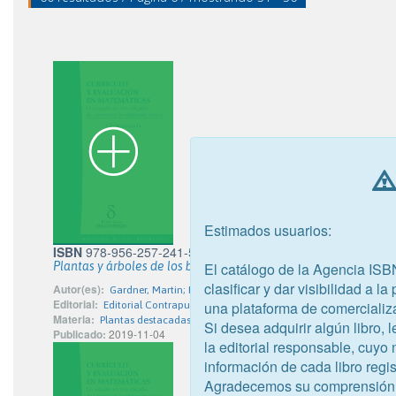
Estimados usuarios:
ISBN
978-956-257-241-5
Plantas y árboles de los bosques de Chile
El catálogo de la Agencia ISB
clasificar y dar visibilidad a l
Autor(es):
Gardner, Martin; Hechenleitner Vega, Paulina; Hepp Castillo, 
Editorial:
una plataforma de comercializ
Editorial Contrapunto Ltda.
Materia:
Plantas destacadas por características y flores
Si desea adquirir algún libro,
Publicado:
2019-11-04
la editorial responsable, cuyo
información de cada libro regis
Agradecemos su comprensión