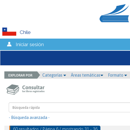
Chile
Iniciar sesión
Categorías
Áreas temáticas
Formato
- Búsqueda avanzada -
60 resultados / Página 6 / mostrando 31 - 36