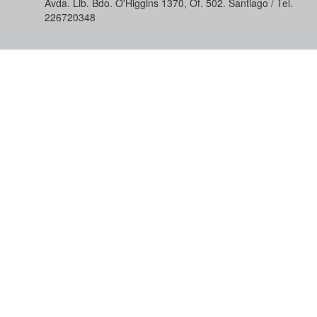
Avda. Lib. Bdo. O'Higgins 1370, Of. 502. Santiago / Tel.
226720348