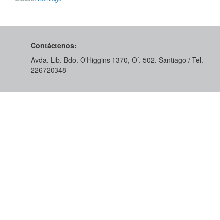
Contáctenos:
Avda. Lib. Bdo. O'Higgins 1370, Of. 502. Santiago / Tel.
226720348