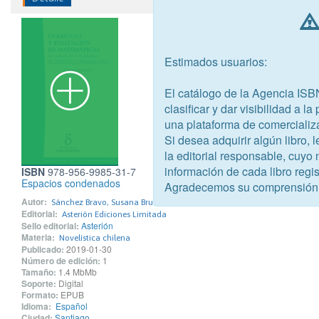
Estimados usuarios:
El catálogo de la Agencia ISB
clasificar y dar visibilidad a l
una plataforma de comercializ
Si desea adquirir algún libro,
la editorial responsable, cuyo
información de cada libro regis
ISBN
978-956-9985-31-7
Espacios condenados
Agradecemos su comprensión
Autor:
Sánchez Bravo, Susana Brunilda
Editorial:
Asterión Ediciones Limitada
Sello editorial:
Asterión
Materia:
Novelística chilena
Publicado:
2019-01-30
Número de edición:
1
Tamaño:
1.4 MbMb
Soporte:
Digital
Formato:
EPUB
Idioma:
Español
Ciudad:
Santiago