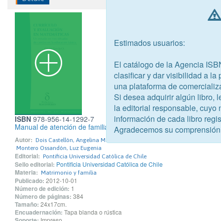
Estimados usuarios:
El catálogo de la Agencia ISB
clasificar y dar visibilidad a l
una plataforma de comercializ
Si desea adquirir algún libro,
la editorial responsable, cuyo
información de cada libro regis
ISBN
978-956-14-1292-7
Manual de atención de familias para profesionales de la salud
Agradecemos su comprensión
Autor:
Dois Castellón, Angelina María
Montero Ossandón, Luz Eugenia
Editorial:
Pontificia Universidad Católica de Chile
Sello editorial:
Pontificia Universidad Católica de Chile
Materia:
Matrimonio y familia
Publicado:
2012-10-01
Número de edición:
1
Número de páginas:
384
Tamaño:
24x17cm.
Encuadernación:
Tapa blanda o rústica
Soporte:
Impreso