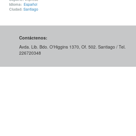
Idioma:
Español
Ciudad:
Santiago
Contáctenos:
Avda. Lib. Bdo. O'Higgins 1370, Of. 502. Santiago / Tel.
226720348